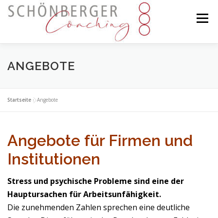
Zum
Inhalt
Menü
springen
WILLKOMMEN!
ÜBER MICH
FÜR EINZELNE
ANGEBOTE
FÜR PAARE
FÜR FIRMEN
KONTAKT
Startseite
»
Angebote
Angebote für Firmen und
Institutionen
Stress und psychische Probleme sind eine der
Hauptursachen für Arbeitsunfähigkeit.
Die zunehmenden Zahlen sprechen eine deutliche